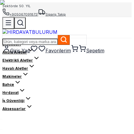
Sektörde 50. YIL
+905067091872
|
Sipariş Takip
El Aletleri
Giriş Yap
Favorilerim
Sepetim
Akülü Aletler
Elektrikli Aletler
Havalı Aletler
Makineler
Bahçe
Hırdavat
İş Güvenliği
Aksesuarlar