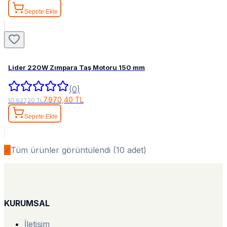
Sepete Ekle
Lider 220W Zımpara Taş Motoru 150 mm
(0)
7.970,40 TL
10.627,20 TL
Sepete Ekle
✓
Tüm ürünler görüntülendi (
10
adet)
KURUMSAL
İletişim