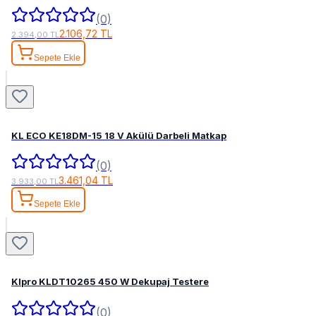
(0)
2.106,72 TL
2.394,00 TL
Sepete Ekle
KL ECO KE18DM-15 18 V Akülü Darbeli Matkap
(0)
3.461,04 TL
3.933,00 TL
Sepete Ekle
Klpro KLDT10265 450 W Dekupaj Testere
(0)