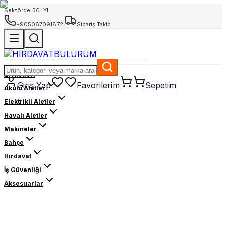
Sektörde 50. YIL
+905067091872
|
Sipariş Takip
El Aletleri
Giriş Yap
Favorilerim
Sepetim
Akülü Aletler
Elektrikli Aletler
Havalı Aletler
Makineler
Bahçe
Hırdavat
İş Güvenliği
Aksesuarlar