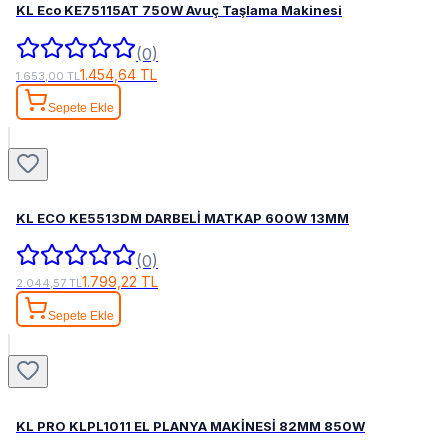
KL Eco KE75115AT 750W Avuç Taşlama Makinesi
(0)
1.454,64 TL
1.653,00 TL
Sepete Ekle
KL ECO KE5513DM DARBELİ MATKAP 600W 13MM
(0)
1.799,22 TL
2.044,57 TL
Sepete Ekle
KL PRO KLPL1011 EL PLANYA MAKİNESİ 82MM 850W