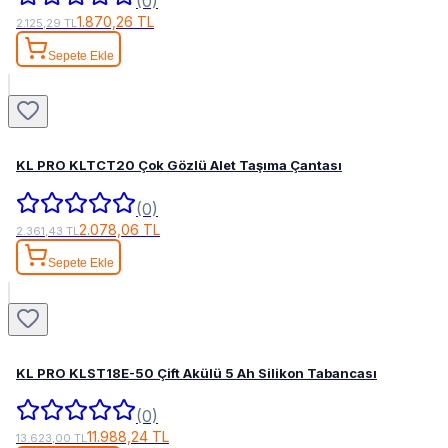
(0)
1.870,26 TL
2.125,29 TL
Sepete Ekle
KL PRO KLTCT20 Çok Gözlü Alet Taşıma Çantası
(0)
2.078,06 TL
2.361,43 TL
Sepete Ekle
KL PRO KLST18E-50 Çift Akülü 5 Ah Silikon Tabancası
(0)
11.988,24 TL
13.623,00 TL