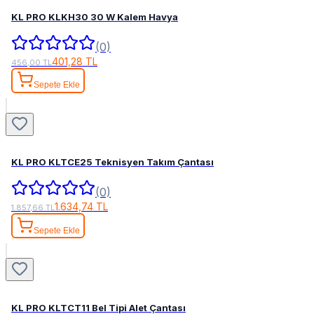
KL PRO KLKH30 30 W Kalem Havya
(0)
401,28 TL
456,00 TL
Sepete Ekle
KL PRO KLTCE25 Teknisyen Takım Çantası
(0)
1.634,74 TL
1.857,66 TL
Sepete Ekle
KL PRO KLTCT11 Bel Tipi Alet Çantası