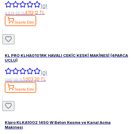
(0)
4.113,12 TL
4.674,00 TL
Sepete Ekle
KL PRO KLHA0101RK HAVALI ÇEKİÇ KESKİ MAKİNESİ (4PARÇA
UÇLU)
(0)
1.003,20 TL
1.140,00 TL
Sepete Ekle
Klpro KLKA1002 1450 W Beton Kesme ve Kanal Açma
Makinesi