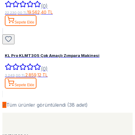
(0)
19.562,40 TL
22.230,00 TL
Sepete Ekle
KL Pro KLMT305 Çok Amaçlı Zımpara Makinesi
(0)
2.859,12 TL
3.249,00 TL
Sepete Ekle
✓
Tüm ürünler görüntülendi (
38
adet)