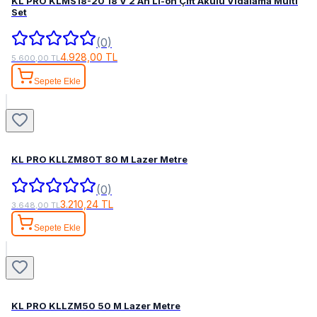
KL PRO KLMS18-20 18 V 2 Ah Li-on Çift Akülü Vidalama Multi
Set
(0)
4.928,00 TL
5.600,00 TL
Sepete Ekle
KL PRO KLLZM80T 80 M Lazer Metre
(0)
3.210,24 TL
3.648,00 TL
Sepete Ekle
KL PRO KLLZM50 50 M Lazer Metre