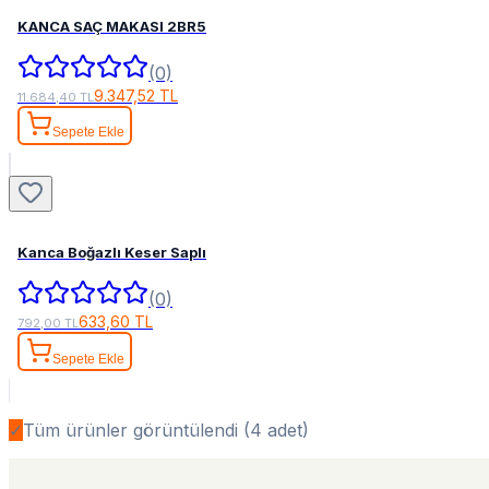
KANCA SAÇ MAKASI 2BR5
(0)
9.347,52 TL
11.684,40 TL
Sepete Ekle
Kanca Boğazlı Keser Saplı
(0)
633,60 TL
792,00 TL
Sepete Ekle
✓
Tüm ürünler görüntülendi (
4
adet)