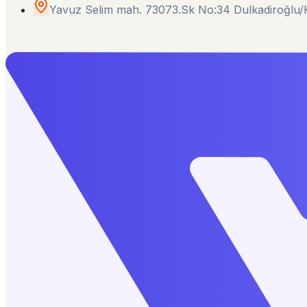
Yavuz Selim mah. 73073.Sk No:34 Dulkadiroğl