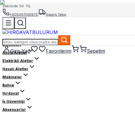
Sektörde 50. YIL
+905067091872
|
Sipariş Takip
El Aletleri
Giriş Yap
Favorilerim
Sepetim
Akülü Aletler
Elektrikli Aletler
Havalı Aletler
Makineler
Bahçe
Hırdavat
İş Güvenliği
Aksesuarlar