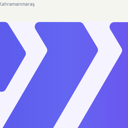
u/Kahramanmaraş