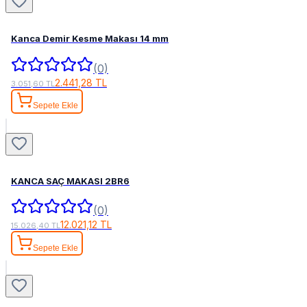
Kanca Demir Kesme Makası 14 mm
(0)
2.441,28 TL
3.051,60 TL
Sepete Ekle
KANCA SAÇ MAKASI 2BR6
(0)
12.021,12 TL
15.026,40 TL
Sepete Ekle