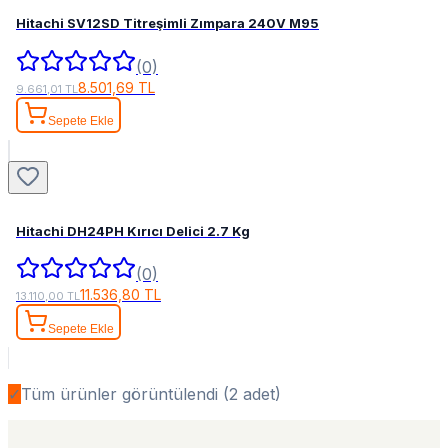
Hitachi SV12SD Titreşimli Zımpara 240V M95
(0)
8.501,69 TL
9.661,01 TL
Sepete Ekle
Hitachi DH24PH Kırıcı Delici 2.7 Kg
(0)
11.536,80 TL
13.110,00 TL
Sepete Ekle
✓
Tüm ürünler görüntülendi (
2
adet)