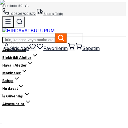
Sektörde 50. YIL
+905067091872
|
Sipariş Takip
El Aletleri
Giriş Yap
Favorilerim
Sepetim
Akülü Aletler
Elektrikli Aletler
Havalı Aletler
Makineler
Bahçe
Hırdavat
İş Güvenliği
Aksesuarlar