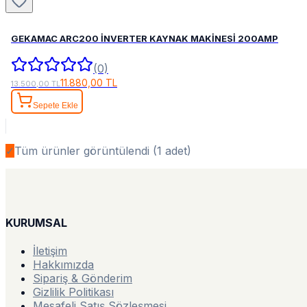
GEKAMAC ARC200 İNVERTER KAYNAK MAKİNESİ 200AMP
(0)
11.880,00 TL
13.500,00 TL
Sepete Ekle
✓
Tüm ürünler görüntülendi (
1
adet)
KURUMSAL
İletişim
Hakkımızda
Sipariş & Gönderim
Gizlilik Politikası
Mesafeli Satış Sözleşmesi