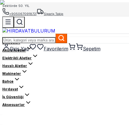
Sektörde 50. YIL
+905067091872
|
Sipariş Takip
El Aletleri
Giriş Yap
Favorilerim
Sepetim
Akülü Aletler
Elektrikli Aletler
Havalı Aletler
Makineler
Bahçe
Hırdavat
İş Güvenliği
Aksesuarlar