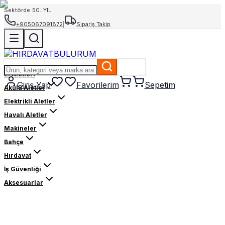
Sektörde 50. YIL
+905067091872
|
Sipariş Takip
El Aletleri
Giriş Yap
Favorilerim
Sepetim
Akülü Aletler
Elektrikli Aletler
Havalı Aletler
Makineler
Bahçe
Hırdavat
İş Güvenliği
Aksesuarlar