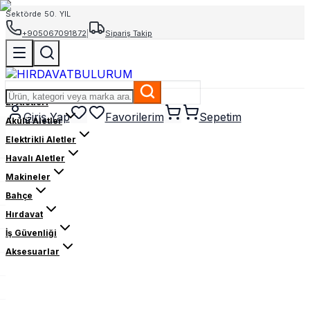
Sektörde 50. YIL
+905067091872
|
Sipariş Takip
El Aletleri
Giriş Yap
Favorilerim
Sepetim
Akülü Aletler
Elektrikli Aletler
Havalı Aletler
Makineler
Bahçe
Hırdavat
İş Güvenliği
Aksesuarlar