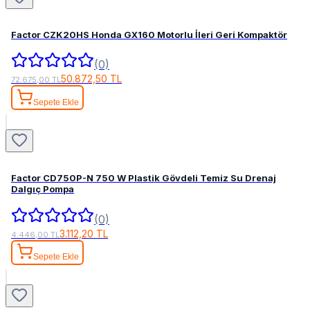
Factor CZK20HS Honda GX160 Motorlu İleri Geri Kompaktör
(0)
50.872,50 TL
72.675,00 TL
Sepete Ekle
Factor CD750P-N 750 W Plastik Gövdeli Temiz Su Drenaj
Dalgıç Pompa
(0)
3.112,20 TL
4.446,00 TL
Sepete Ekle