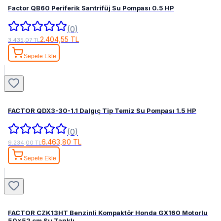
Factor QB60 Periferik Santrifüj Su Pompası 0.5 HP
(0)
2.404,55 TL
3.435,07 TL
Sepete Ekle
FACTOR QDX3-30-1.1 Dalgıç Tip Temiz Su Pompası 1.5 HP
(0)
6.463,80 TL
9.234,00 TL
Sepete Ekle
FACTOR CZK13HT Benzinli Kompaktör Honda GX160 Motorlu
50×52 cm Su Tanklı