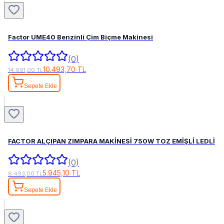
Factor UME40 Benzinli Çim Biçme Makinesi
(0)
10.493,70 TL
14.991,00 TL
Sepete Ekle
FACTOR ALÇIPAN ZIMPARA MAKİNESİ 750W TOZ EMİŞLİ LEDLİ
(0)
5.945,10 TL
8.493,00 TL
Sepete Ekle