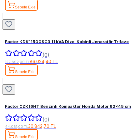
Sepete Ekle
Factor KDK11500SC3 11 kVA Dizel Kabinli Jeneratör Trifaze
(0)
86.024,40 TL
122.892,00 TL
Sepete Ekle
Factor CZK16HT Benzinli Kompaktör Honda Motor 62x45 cm
(0)
30.842,70 TL
44.061,00 TL
Sepete Ekle