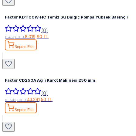
Factor KD1100W-HC Temiz Su Dalgıç Pompa Yüksek Basınçlı
(0)
8.019,90 TL
11.457,00 TL
Sepete Ekle
Factor CD250A Açılı Karot Makinesi 250 mm
(0)
43.291,50 TL
61.845,00 TL
Sepete Ekle