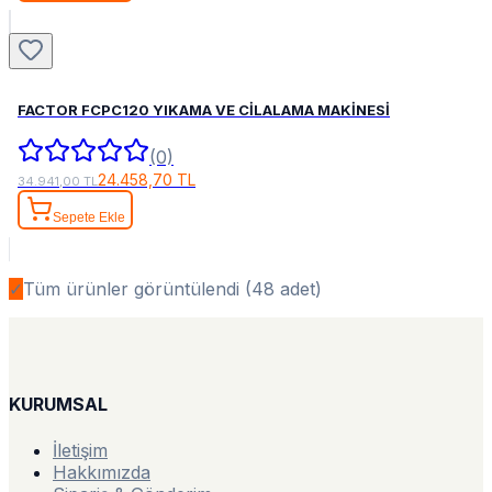
FACTOR FCPC120 YIKAMA VE CİLALAMA MAKİNESİ
(0)
24.458,70 TL
34.941,00 TL
Sepete Ekle
✓
Tüm ürünler görüntülendi (
48
adet)
KURUMSAL
İletişim
Hakkımızda