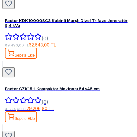
Factor KDK10000SC3 Kabinli Marşlı Dizel Trifaze Jeneratör
9,4 kVa
(0)
62.643,00 TL
89.490,00 TL
Sepete Ekle
Factor CZK15H Kompaktör Makinası 54x45 cm
(0)
29.206,80 TL
41.724,00 TL
Sepete Ekle