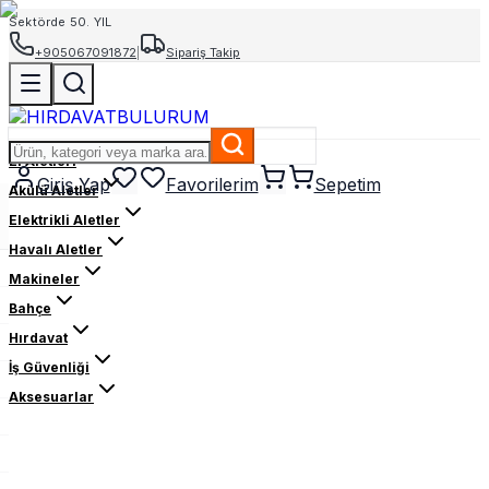
Sektörde 50. YIL
+905067091872
|
Sipariş Takip
El Aletleri
Giriş Yap
Favorilerim
Sepetim
Akülü Aletler
Elektrikli Aletler
Havalı Aletler
Makineler
Bahçe
Hırdavat
İş Güvenliği
Aksesuarlar