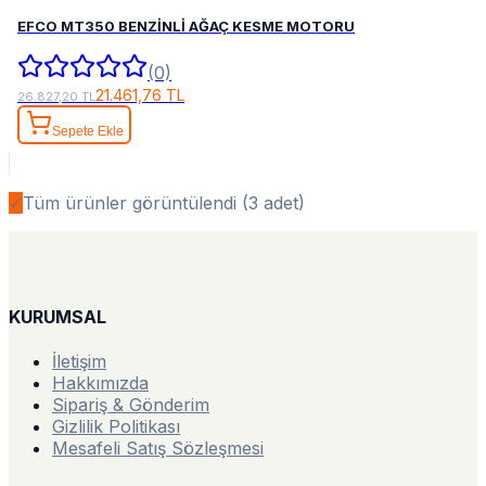
EFCO MT350 BENZİNLİ AĞAÇ KESME MOTORU
(0)
21.461,76 TL
26.827,20 TL
Sepete Ekle
✓
Tüm ürünler görüntülendi (
3
adet)
KURUMSAL
İletişim
Hakkımızda
Sipariş & Gönderim
Gizlilik Politikası
Mesafeli Satış Sözleşmesi