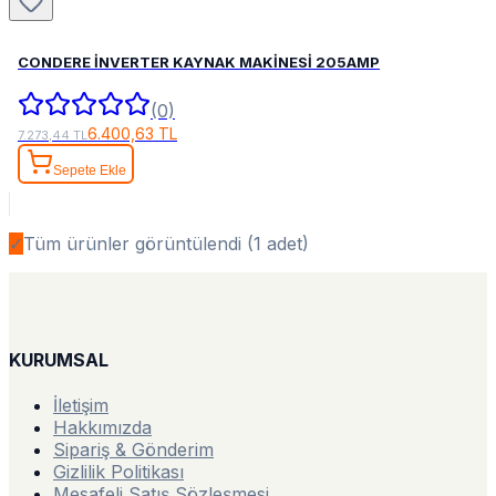
CONDERE İNVERTER KAYNAK MAKİNESİ 205AMP
(0)
6.400,63 TL
7.273,44 TL
Sepete Ekle
✓
Tüm ürünler görüntülendi (
1
adet)
KURUMSAL
İletişim
Hakkımızda
Sipariş & Gönderim
Gizlilik Politikası
Mesafeli Satış Sözleşmesi