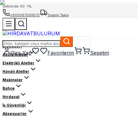
Sektörde 50. YIL
+905067091872
|
Sipariş Takip
El Aletleri
Giriş Yap
Favorilerim
Sepetim
Akülü Aletler
Elektrikli Aletler
Havalı Aletler
Makineler
Bahçe
Hırdavat
İş Güvenliği
Aksesuarlar