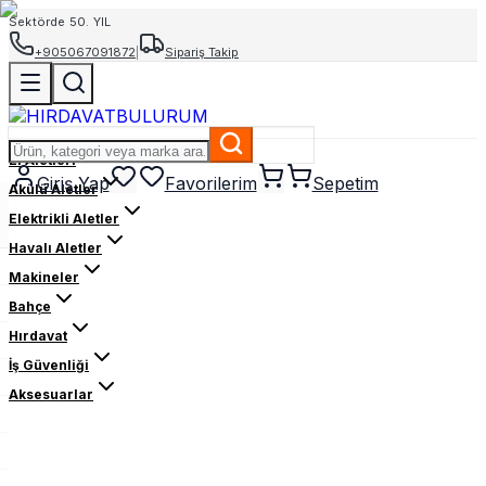
Sektörde 50. YIL
+905067091872
|
Sipariş Takip
El Aletleri
Giriş Yap
Favorilerim
Sepetim
Akülü Aletler
Elektrikli Aletler
Havalı Aletler
Makineler
Bahçe
Hırdavat
İş Güvenliği
Aksesuarlar