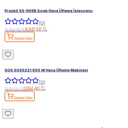
Proskit SS-969B Sıcak Hava Üfleme İstasyonu
(0)
8.941,59 TL
14.902,65 TL
Sepete Ekle
SGS SGS5221 650 W Hava Üfleme Makinesi
(0)
1.094,40 TL
1.824,00 TL
Sepete Ekle