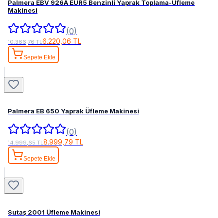
Palmera EBV 926A EUR5 Benzinli Yaprak Toplama-Üfleme
Makinesi
(0)
6.220,06 TL
10.366,76 TL
Sepete Ekle
Palmera EB 650 Yaprak Üfleme Makinesi
(0)
8.999,79 TL
14.999,65 TL
Sepete Ekle
Sutaş 2001 Üfleme Makinesi