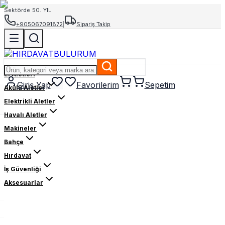
Sektörde 50. YIL
+905067091872
|
Sipariş Takip
El Aletleri
Giriş Yap
Favorilerim
Sepetim
Akülü Aletler
Elektrikli Aletler
Havalı Aletler
Makineler
Bahçe
Hırdavat
İş Güvenliği
Aksesuarlar