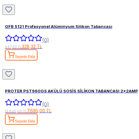
GFB 5121 Profesyonel Alüminyum Silikon Tabancası
(0)
328,32 TL
547,20 TL
Sepete Ekle
PROTER PST960GS AKÜLÜ SOSİS SİLİKON TABANCASI 2x2AMP
(0)
7.695,00 TL
12.825,00 TL
Sepete Ekle