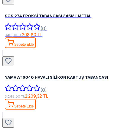
SGS 274 EPOKSİ TABANCASI 345ML METAL
(0)
208,80 TL
348,00 TL
Sepete Ekle
YAMA AT6040 HAVALI SİLİKON KARTUŞ TABANCASI
(0)
2.209,32 TL
3.249,00 TL
Sepete Ekle