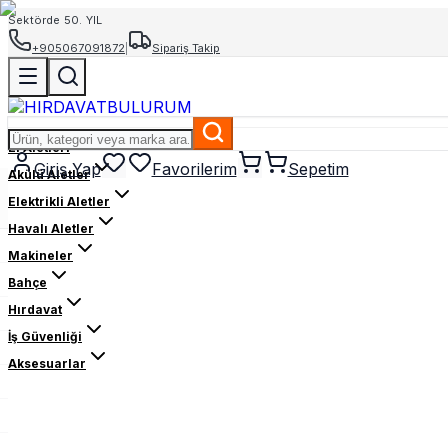
Sektörde 50. YIL
+905067091872
|
Sipariş Takip
El Aletleri
Giriş Yap
Favorilerim
Sepetim
Akülü Aletler
Elektrikli Aletler
Havalı Aletler
Makineler
Bahçe
Hırdavat
İş Güvenliği
Aksesuarlar