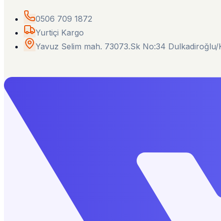
0506 709 1872
Yurtiçi Kargo
Yavuz Selim mah. 73073.Sk No:34 Dulkadiroğl