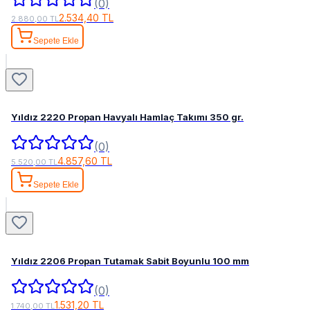
(0)
2.534,40 TL
2.880,00 TL
Sepete Ekle
Yıldız 2220 Propan Havyalı Hamlaç Takımı 350 gr.
(0)
4.857,60 TL
5.520,00 TL
Sepete Ekle
Yıldız 2206 Propan Tutamak Sabit Boyunlu 100 mm
(0)
1.531,20 TL
1.740,00 TL