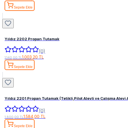
Sepete Ekle
Yıldız 2202 Propan Tutamak
(0)
1.003,20 TL
1.140,00 TL
Sepete Ekle
Yıldız 2201 Propan Tutamak (Tetikli,Pilot Alevli ve Çalışma Alevi
(0)
1.584,00 TL
1.800,00 TL
Sepete Ekle