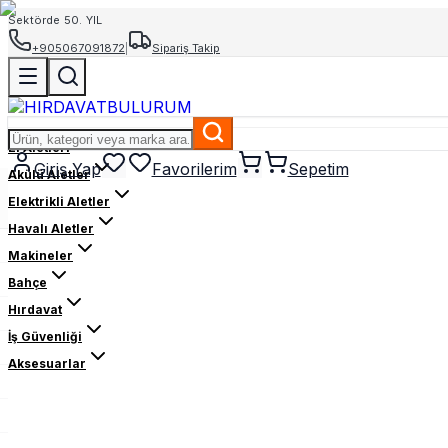
Sektörde 50. YIL
+905067091872
|
Sipariş Takip
El Aletleri
Giriş Yap
Favorilerim
Sepetim
Akülü Aletler
Elektrikli Aletler
Havalı Aletler
Makineler
Bahçe
Hırdavat
İş Güvenliği
Aksesuarlar