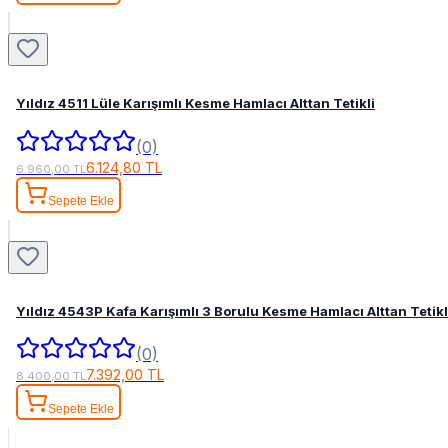
Yıldız 4511 Lüle Karışımlı Kesme Hamlacı Alttan Tetikli
(0)
6.124,80 TL
6.960,00 TL
Sepete Ekle
Yıldız 4543P Kafa Karışımlı 3 Borulu Kesme Hamlacı Alttan Tetik
(0)
7.392,00 TL
8.400,00 TL
Sepete Ekle