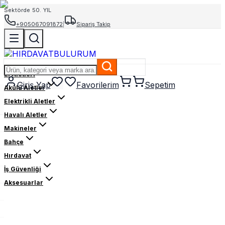
Sektörde 50. YIL
+905067091872
|
Sipariş Takip
El Aletleri
Giriş Yap
Favorilerim
Sepetim
Akülü Aletler
Elektrikli Aletler
Havalı Aletler
Makineler
Bahçe
Hırdavat
İş Güvenliği
Aksesuarlar