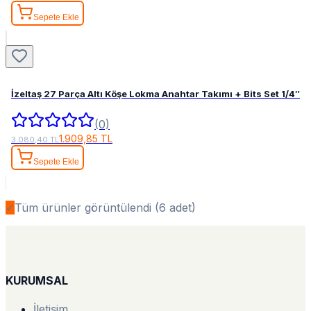
Sepete Ekle
İzeltaş 27 Parça Altı Köşe Lokma Anahtar Takımı + Bits Set 1/4″
(0)
1.909,85 TL
3.080,40 TL
Sepete Ekle
✓
Tüm ürünler görüntülendi (
6
adet)
KURUMSAL
İletişim