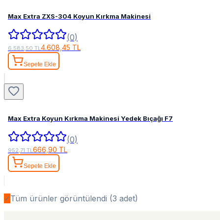
Max Extra ZXS-304 Koyun Kırkma Makinesi
(0)
4.608,45 TL
6.583,50 TL
Sepete Ekle
Max Extra Koyun Kırkma Makinesi Yedek Bıçağı F7
(0)
666,90 TL
952,71 TL
Sepete Ekle
✓
Tüm ürünler görüntülendi (
3
adet)