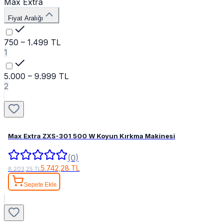
Max Extra
Fiyat Aralığı
750 – 1.499 TL
1
5.000 – 9.999 TL
2
Max Extra ZXS-301 500 W Koyun Kırkma Makinesi
(0)
5.742,28 TL
8.203,25 TL
Sepete Ekle