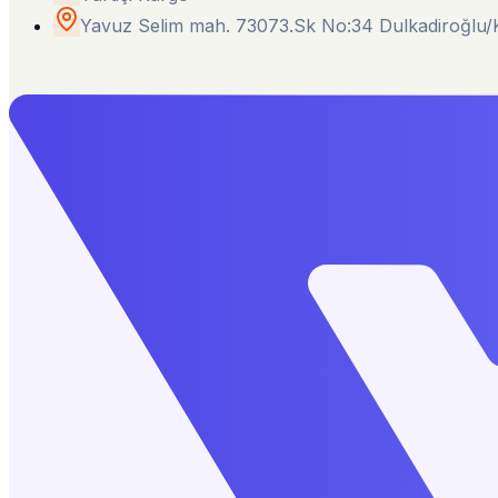
Yavuz Selim mah. 73073.Sk No:34 Dulkadiroğl