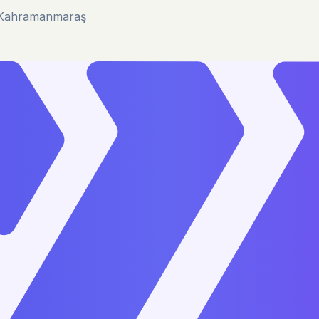
u/Kahramanmaraş