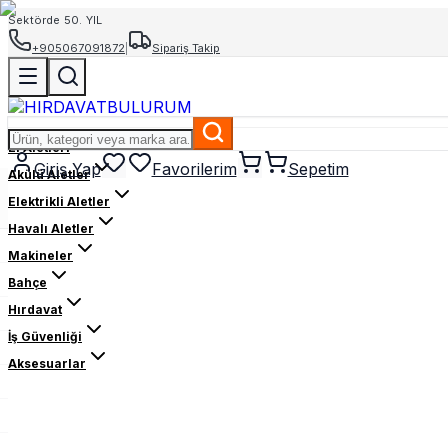
Sektörde 50. YIL
+905067091872
|
Sipariş Takip
El Aletleri
Giriş Yap
Favorilerim
Sepetim
Akülü Aletler
Elektrikli Aletler
Havalı Aletler
Makineler
Bahçe
Hırdavat
İş Güvenliği
Aksesuarlar