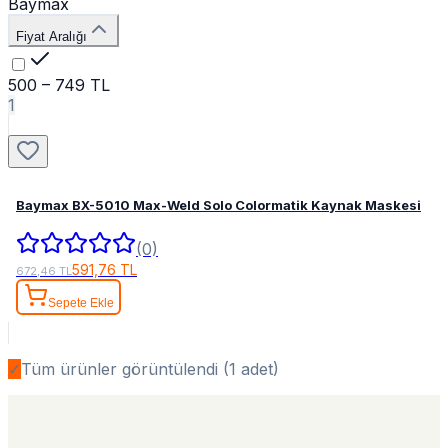
Baymax
Fiyat Aralığı
500 – 749 TL
1
Baymax BX-5010 Max-Weld Solo Colormatik Kaynak Maskesi
(0)
591,76 TL
672,46 TL
Sepete Ekle
✓
Tüm ürünler görüntülendi (
1
adet)