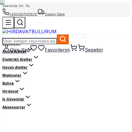
Sektörde 50. YIL
+905067091872
|
Sipariş Takip
El Aletleri
Giriş Yap
Favorilerim
Sepetim
Akülü Aletler
Elektrikli Aletler
Havalı Aletler
Makineler
Bahçe
Hırdavat
İş Güvenliği
Aksesuarlar