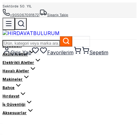
Sektörde 50. YIL
+905067091872
|
Sipariş Takip
El Aletleri
Giriş Yap
Favorilerim
Sepetim
Akülü Aletler
Elektrikli Aletler
Havalı Aletler
Makineler
Bahçe
Hırdavat
İş Güvenliği
Aksesuarlar