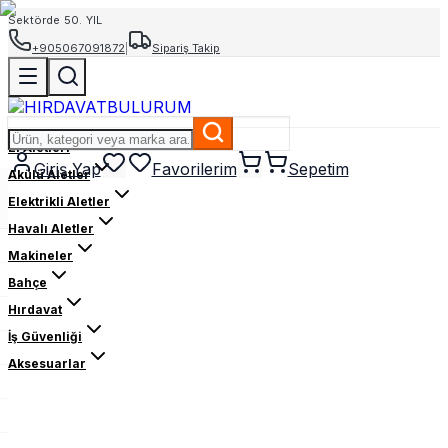
Sektörde 50. YIL
+905067091872
|
Sipariş Takip
El Aletleri
Giriş Yap
Favorilerim
Sepetim
Akülü Aletler
Elektrikli Aletler
Havalı Aletler
Makineler
Bahçe
Hırdavat
İş Güvenliği
Aksesuarlar