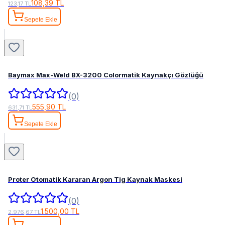
108,39 TL
123,17 TL
Sepete Ekle
Baymax Max-Weld BX-3200 Colormatik Kaynakçı Gözlüğü
(0)
555,90 TL
631,71 TL
Sepete Ekle
Proter Otomatik Kararan Argon Tig Kaynak Maskesi
(0)
1.500,00 TL
2.976,67 TL