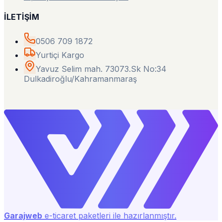
İLETİŞİM
0506 709 1872
Yurtiçi Kargo
Yavuz Selim mah. 73073.Sk No:34
Dulkadiroğlu/Kahramanmaraş
Garajweb
e-ticaret paketleri ile hazırlanmıştır.