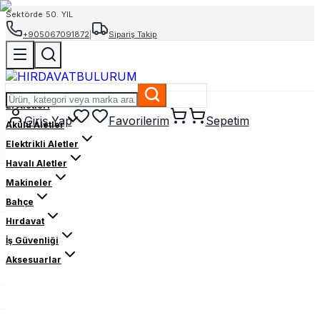
Sektörde 50. YIL
+905067091872
|
Sipariş Takip
El Aletleri
Giriş Yap
Favorilerim
Sepetim
Akülü Aletler
Elektrikli Aletler
Havalı Aletler
Makineler
Bahçe
Hırdavat
İş Güvenliği
Aksesuarlar