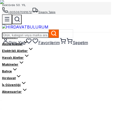
Sektörde 50. YIL
+905067091872
|
Sipariş Takip
El Aletleri
Giriş Yap
Favorilerim
Sepetim
Akülü Aletler
Elektrikli Aletler
Havalı Aletler
Makineler
Bahçe
Hırdavat
İş Güvenliği
Aksesuarlar