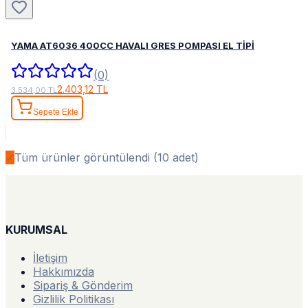
YAMA AT6036 400CC HAVALI GRES POMPASI EL TİPİ
(0)
2.403,12 TL
3.534,00 TL
Sepete Ekle
✓
Tüm ürünler görüntülendi (
10
adet)
KURUMSAL
İletişim
Hakkımızda
Sipariş & Gönderim
Gizlilik Politikası