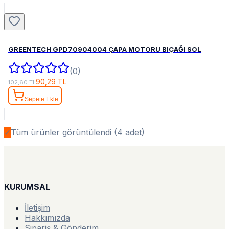
GREENTECH GPD70904004 ÇAPA MOTORU BIÇAĞI SOL
(0)
90,29 TL
102,60 TL
Sepete Ekle
✓
Tüm ürünler görüntülendi (
4
adet)
KURUMSAL
İletişim
Hakkımızda
Sipariş & Gönderim