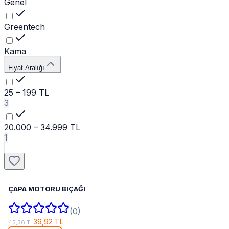
Genel
Greentech
Kama
Fiyat Aralığı
25 – 199 TL
3
20.000 – 34.999 TL
1
ÇAPA MOTORU BIÇAĞI
(0)
39,92 TL
45,36 TL