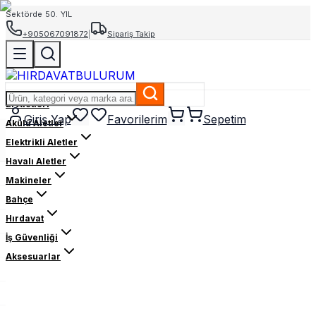
Sektörde 50. YIL
+905067091872
|
Sipariş Takip
El Aletleri
Giriş Yap
Favorilerim
Sepetim
Akülü Aletler
Elektrikli Aletler
Havalı Aletler
Makineler
Bahçe
Hırdavat
İş Güvenliği
Aksesuarlar