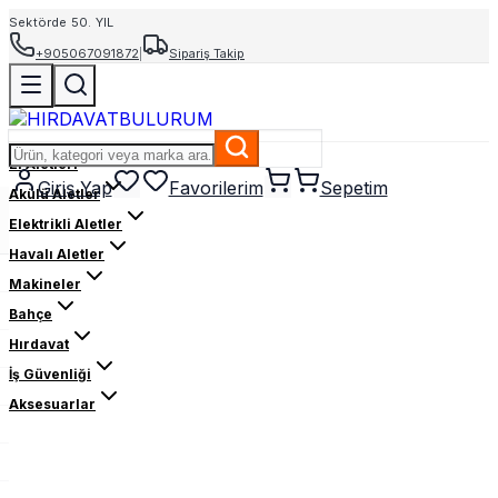
Sektörde 50. YIL
+905067091872
|
Sipariş Takip
El Aletleri
Giriş Yap
Favorilerim
Sepetim
Akülü Aletler
Elektrikli Aletler
Havalı Aletler
Makineler
Bahçe
Hırdavat
İş Güvenliği
Aksesuarlar