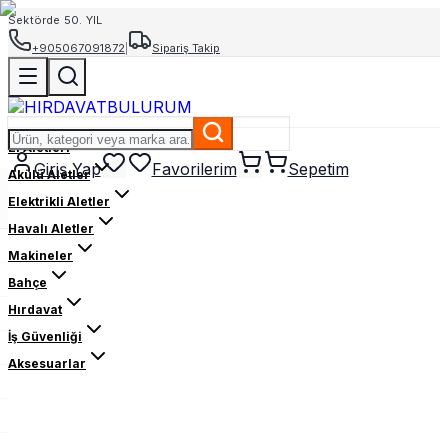
Sektörde 50. YIL
+905067091872
|
Sipariş Takip
El Aletleri
Giriş Yap
Favorilerim
Sepetim
Akülü Aletler
Elektrikli Aletler
Havalı Aletler
Makineler
Bahçe
Hırdavat
İş Güvenliği
Aksesuarlar