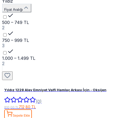
Yıldız
Fiyat Aralığı
500 – 749 TL
2
750 – 999 TL
3
1.000 – 1.499 TL
2
Yıldız 1228 Alev Emniyet Valfi Hamlaç Arkası İçin - Oksijen
(0)
712,80 TL
810,00 TL
Sepete Ekle