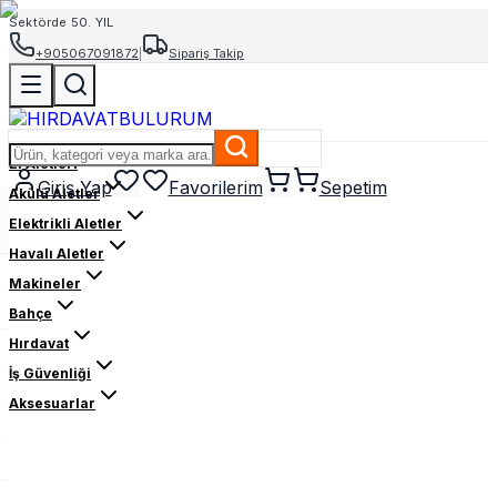
Sektörde 50. YIL
+905067091872
|
Sipariş Takip
El Aletleri
Giriş Yap
Favorilerim
Sepetim
Akülü Aletler
Elektrikli Aletler
Havalı Aletler
Makineler
Bahçe
Hırdavat
İş Güvenliği
Aksesuarlar