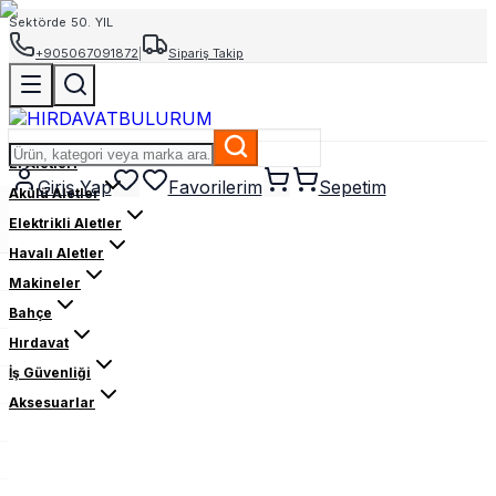
Sektörde 50. YIL
+905067091872
|
Sipariş Takip
El Aletleri
Giriş Yap
Favorilerim
Sepetim
Akülü Aletler
Elektrikli Aletler
Havalı Aletler
Makineler
Bahçe
Hırdavat
İş Güvenliği
Aksesuarlar